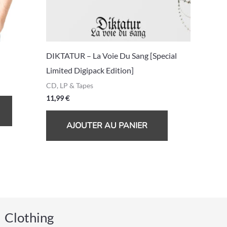
peuvent
être
choisies
sur
DIKTATUR – La Voie Du Sang [Special
la
Limited Digipack Edition]
page
CD, LP & Tapes
du
11,99
€
produit
AJOUTER AU PANIER
Clothing