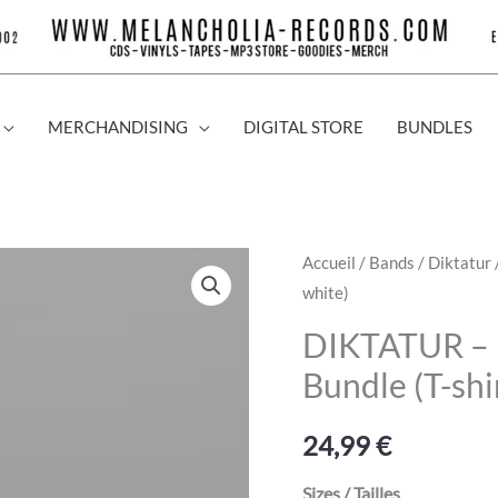
MERCHANDISING
DIGITAL STORE
BUNDLES
quantité
Accueil
/
Bands
/
Diktatur
white)
de
DIKTATUR
DIKTATUR – L
-
Bundle (T-shi
L'agonie
d'un
24,99
€
monde
-
Sizes / Tailles