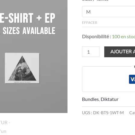
CD
Bundle
EFFACER
(T-
shirt,
Disponibilité :
100 en sto
white)
AJOUTER 
Bundles
,
Diktatur
UGS :
DK-BTS-1WT-M
Ca