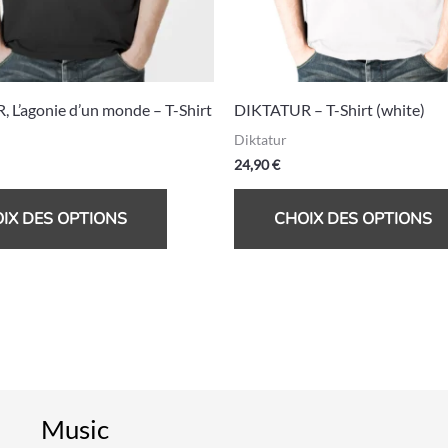
peuvent
être
choisies
sur
 L’agonie d’un monde – T-Shirt
DIKTATUR – T-Shirt (white)
la
Diktatur
page
24,90
€
du
produit
IX DES OPTIONS
CHOIX DES OPTIONS
Music