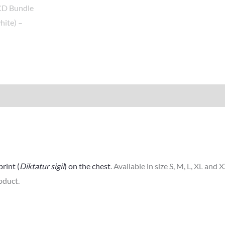
rint (
Diktatur sigil
) on the chest
. Available in size S, M, L, XL and
oduct.