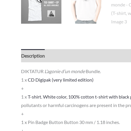
Description
Avis (0)
DIKTATUR
L’agonie d’un monde
Bundle.
1 x
CD Digipak (very limited edition)
+
1 x
T-shirt. White color, 100% cotton t-shirt with black p
pollutants or harmful carcinogens are present in the pr
+
1 x Pin Badge Button Button 30 mm / 1.18 inches.
+