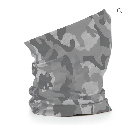
quantité
de
MORF
Multi-
Use
Snood
/
Scarf
/
Neck
Warmer
–
ARCTIC
Camouflage